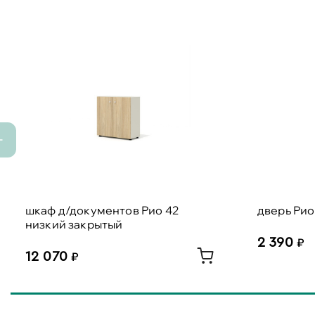
шкаф д/документов Рио 42
дверь Рио 
низкий закрытый
2 390
12 070