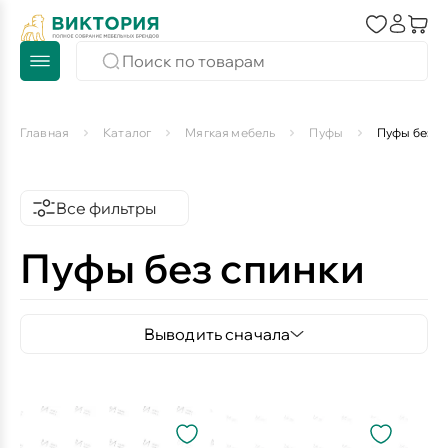
Главная
Каталог
Мягкая мебель
Пуфы
Пуфы без с
Все фильтры
Пуфы без спинки
Выводить сначала