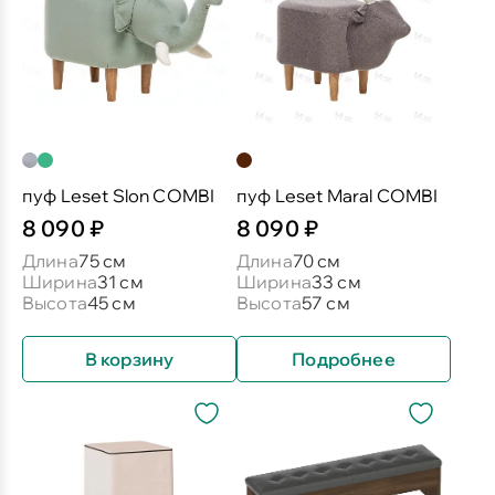
пуф Leset Slon COMBI
пуф Leset Maral COMBI
8 090 ₽
8 090 ₽
Длина
75 см
Длина
70 см
Ширина
31 см
Ширина
33 см
Высота
45 см
Высота
57 см
В корзину
Подробнее