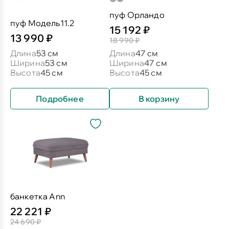
пуф Орландо
пуф Модель11.2
15 192 ₽
13 990 ₽
18 990 ₽
Длина
53 см
Длина
47 см
Ширина
53 см
Ширина
47 см
Высота
45 см
Высота
45 см
Подробнее
В корзину
банкетка Ann
22 221 ₽
24 690 ₽