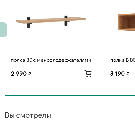
полка 80 с менсолодержателями
полка Б 8
2 990
3 190
Вы смотрели