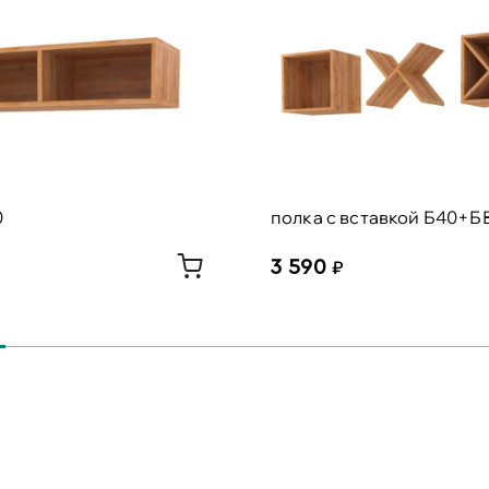
0
полка с вставкой Б40+Б
3 590