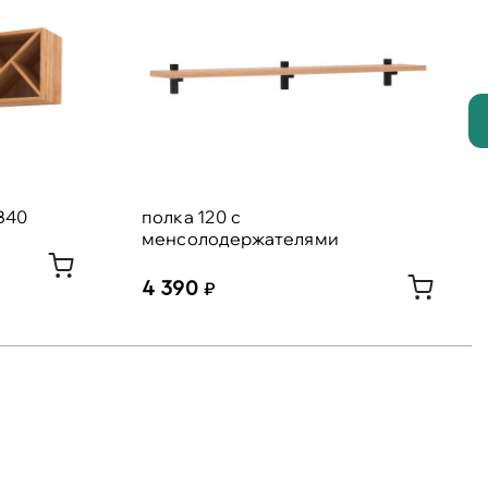
В40
полка 120 с
менсолодержателями
4 390