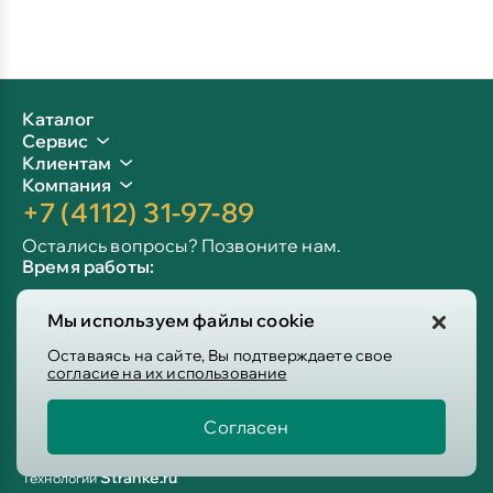
Каталог
Сервис
Клиентам
Компания
+7 (4112) 31-97-89
Остались вопросы? Позвоните нам.
Время работы:
Пн-пт: 09:00 - 19:00
Мы используем файлы cookie
Сб-вс: 10:00 - 19:00
Info@victoria-mebel.ru
Оставаясь на сайте, Вы подтверждаете свое
согласие на их использование
Согласен
Пользовательское соглашение
Политика конфиденциальности
Stranke.ru
Технологии