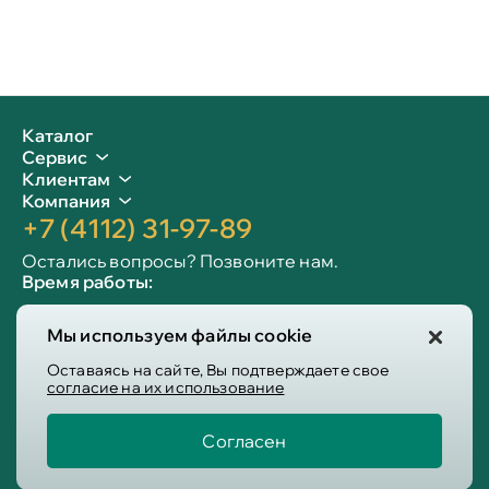
Каталог
Сервис
Клиентам
Компания
+7 (4112) 31-97-89
Остались вопросы? Позвоните нам.
Время работы:
Пн-пт: 09:00 - 19:00
Мы используем файлы cookie
Сб-вс: 10:00 - 19:00
Info@victoria-mebel.ru
Оставаясь на сайте, Вы подтверждаете свое
согласие на их использование
Согласен
Пользовательское соглашение
Политика конфиденциальности