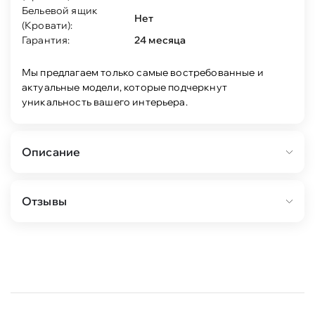
Бельевой ящик
Нет
(Кровати):
Гарантия:
24 месяца
Мы предлагаем только самые востребованные и
актуальные модели, которые подчеркнут
уникальность вашего интерьера.
Описание
Коллекцию модульной спальни "Нора"
Отзывы
отличает современный оригинальный стиль.
Декоративная продольная фрезеровка на МДФ
фасадах и опоры на металлокаркасе цвета
черная эмаль соответствуют модным
тенденциям этого года в ведущих зарубежных
коллекциях.
Кровать выполнена в двух вариантах
исполнения: Металл Бруклин / Графит и