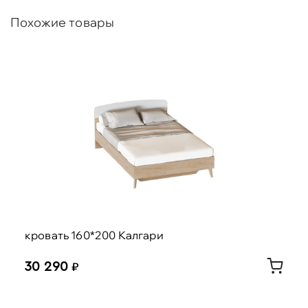
Персидский жемчуг / Персидский жемчуг.
Похожие товары
В изголовье кровати в цвете Металл Бруклин /
Графит присутствует мягкий элемент,
изготовленный из высококачественного
велюра Velutto и ППУ. Изголовье кровати в
цвете Персидский жемчуг / Персидский
жемчуг выполнено из МДФ и декорировано
фрезеровкой. Матрасное основание из
деревянных ламелей встроено в конструкцию
кровати.
кровать 160*200 Калгари
30 290