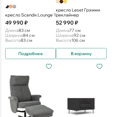
кресло Leset Грэмми
кресло Scandix Lounge 1
реклайнер
49 990 ₽
52 990 ₽
Длина
83 см
Длина
77 см
Ширина
84 см
Ширина
92 см
Высота
83 см
Высота
106 см
Подробнее
В корзину