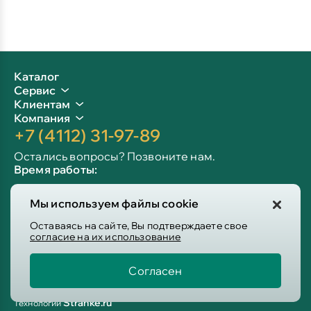
Каталог
Сервис
Клиентам
Компания
+7 (4112) 31-97-89
Остались вопросы? Позвоните нам.
Время работы:
Пн-пт: 09:00 - 19:00
Мы используем файлы cookie
Сб-вс: 10:00 - 19:00
Info@victoria-mebel.ru
Оставаясь на сайте, Вы подтверждаете свое
согласие на их использование
Согласен
Пользовательское соглашение
Политика конфиденциальности
Stranke.ru
Технологии