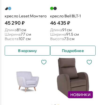
кресло Leset Монтего
кресло Bell BLT-1
45 290 ₽
46 435 ₽
Длина
81 см
Длина
91 см
Ширина
77 см
Ширина
91.5 см
Высота
107 см
Высота
73 см
В корзину
Подробнее
НОВИНКИ