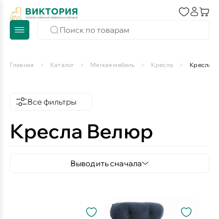
Главная
Каталог
Мягкая мебель
Кресла
Кресла В
Все фильтры
Кресла Велюр
Выводить сначала