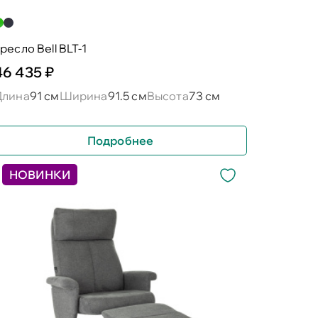
ресло Bell BLT-1
46 435 ₽
Длина
91 см
Ширина
91.5 см
Высота
73 см
Подробнее
НОВИНКИ