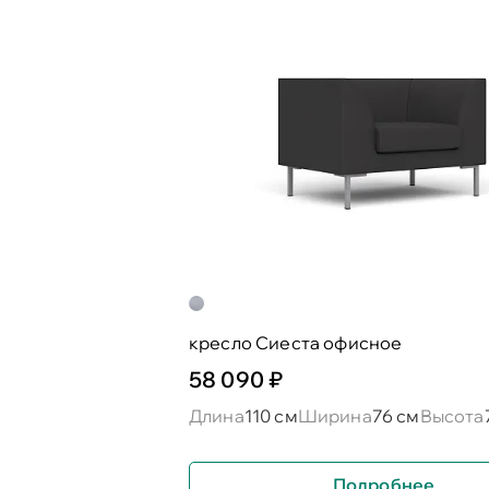
кресло Сиеста офисное
58 090 ₽
Длина
110 см
Ширина
76 см
Высота
Подробнее