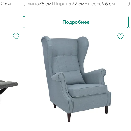
72 см
Длина
76 см
Ширина
77 см
Высота
96 см
Подробнее