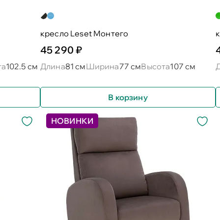
кресло Leset Монтего
к
45 290 ₽
та
102.5 см
Длина
81 см
Ширина
77 см
Высота
107 см
В корзину
НОВИНКИ