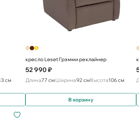
кресло Leset Грэмми реклайнер
к
52 990 ₽
83 см
Длина
77 см
Ширина
92 см
Высота
106 см
В корзину