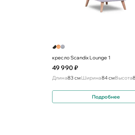
кресло Scandix Lounge 1
49 990 ₽
Длина
83 см
Ширина
84 см
Высота
Подробнее