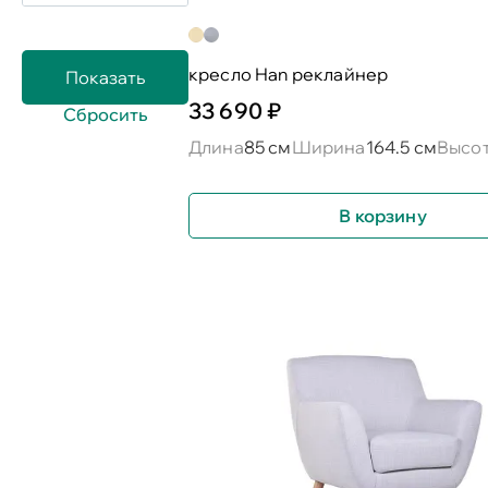
кресло Han реклайнер
33 690 ₽
Длина
85 см
Ширина
164.5 см
Высо
В корзину