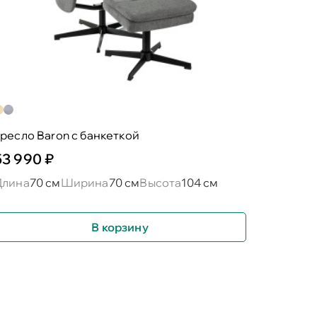
ресло Baron c банкеткой
53 990 ₽
Длина
70 см
Ширина
70 см
Высота
104 см
В корзину