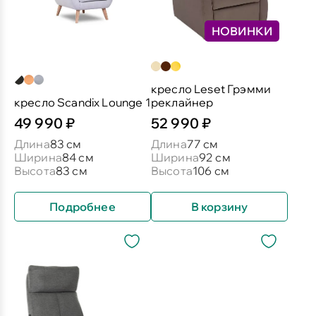
НОВИНКИ
кресло Leset Грэмми
кресло Scandix Lounge 1
реклайнер
49 990 ₽
52 990 ₽
Длина
83 см
Длина
77 см
Ширина
84 см
Ширина
92 см
Высота
83 см
Высота
106 см
Подробнее
В корзину