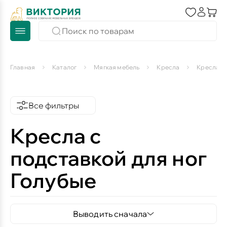
Главная
Каталог
Мягкая мебель
Кресла
Кресла с 
Все фильтры
Кресла с
подставкой для ног
Голубые
Выводить сначала