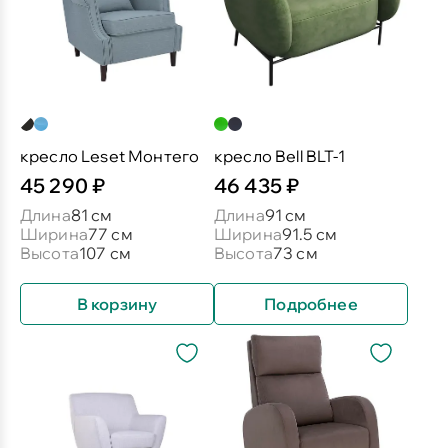
кресло Leset Монтего
кресло Bell BLT-1
45 290 ₽
46 435 ₽
Длина
81 см
Длина
91 см
Ширина
77 см
Ширина
91.5 см
Высота
107 см
Высота
73 см
В корзину
Подробнее