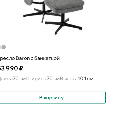
ресло Baron c банкеткой
53 990 ₽
Длина
70 см
Ширина
70 см
Высота
104 см
В корзину