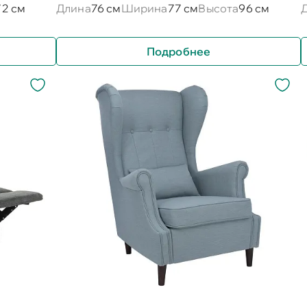
72 см
Длина
76 см
Ширина
77 см
Высота
96 см
Подробнее