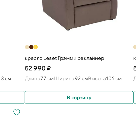
кресло Leset Грэмми реклайнер
к
52 990 ₽
83 см
Длина
77 см
Ширина
92 см
Высота
106 см
В корзину