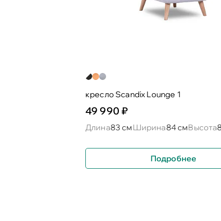
кресло Scandix Lounge 1
49 990 ₽
Длина
83 см
Ширина
84 см
Высота
Подробнее