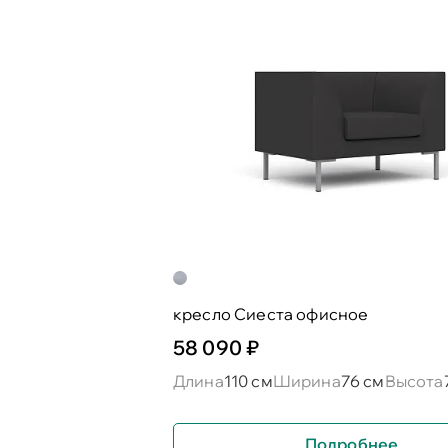
кресло Сиеста офисное
58 090 ₽
Длина
110 см
Ширина
76 см
Высота
Подробнее