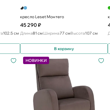
кресло Leset Монтего
к
45 290 ₽
та
102.5 см
Длина
81 см
Ширина
77 см
Высота
107 см
В корзину
НОВИНКИ