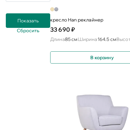
кресло Han реклайнер
33 690 ₽
Длина
85 см
Ширина
164.5 см
Высо
В корзину