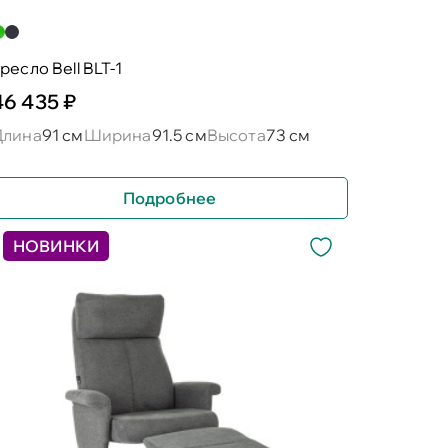
ресло Bell BLT-1
46 435 ₽
Длина
91 см
Ширина
91.5 см
Высота
73 см
Подробнее
НОВИНКИ