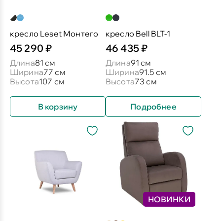
кресло Leset Монтего
кресло Bell BLT-1
45 290 ₽
46 435 ₽
Длина
81 см
Длина
91 см
Ширина
77 см
Ширина
91.5 см
Высота
107 см
Высота
73 см
В корзину
Подробнее
НОВИНКИ