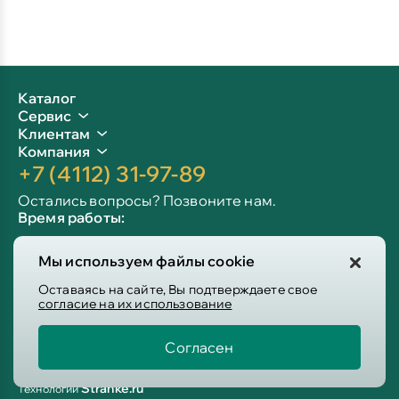
Каталог
Сервис
Клиентам
Компания
+7 (4112) 31-97-89
Остались вопросы? Позвоните нам.
Время работы:
Пн-пт: 09:00 - 19:00
Мы используем файлы cookie
Сб-вс: 10:00 - 19:00
Info@victoria-mebel.ru
Оставаясь на сайте, Вы подтверждаете свое
согласие на их использование
Согласен
Пользовательское соглашение
Политика конфиденциальности
Stranke.ru
Технологии