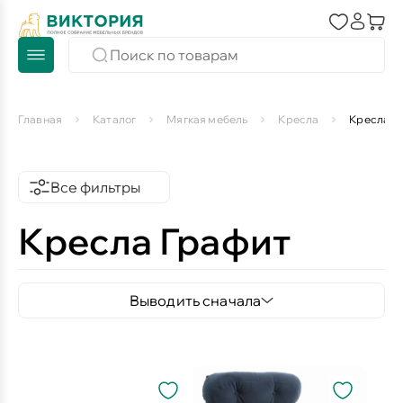
Главная
Каталог
Мягкая мебель
Кресла
Кресла Г
Все фильтры
Кресла Графит
Выводить сначала