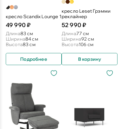
кресло Leset Грэмми
кресло Scandix Lounge 1
реклайнер
49 990 ₽
52 990 ₽
Длина
83 см
Длина
77 см
Ширина
84 см
Ширина
92 см
Высота
83 см
Высота
106 см
Подробнее
В корзину