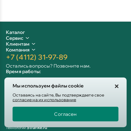
Каталог
Сервис
Клиентам
Компания
+7 (4112) 31-97-89
Остались вопросы? Позвоните нам.
Время работы:
Пн-пт: 09:00 - 19:00
Мы используем файлы cookie
Сб-вс: 10:00 - 19:00
Info@victoria-mebel.ru
Оставаясь на сайте, Вы подтверждаете свое
согласие на их использование
Согласен
Пользовательское соглашение
Политика конфиденциальности
Stranke.ru
Технологии