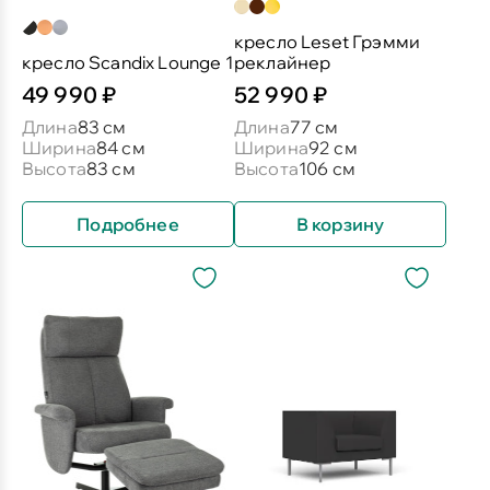
кресло Leset Грэмми
кресло Scandix Lounge 1
реклайнер
49 990 ₽
52 990 ₽
Длина
83 см
Длина
77 см
Ширина
84 см
Ширина
92 см
Высота
83 см
Высота
106 см
Подробнее
В корзину