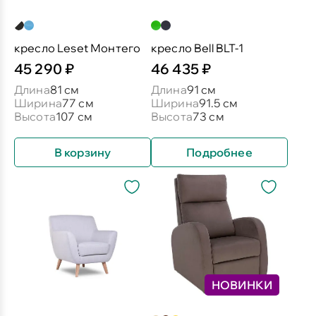
кресло Leset Монтего
кресло Bell BLT-1
45 290 ₽
46 435 ₽
Длина
81 см
Длина
91 см
Ширина
77 см
Ширина
91.5 см
Высота
107 см
Высота
73 см
В корзину
Подробнее
НОВИНКИ