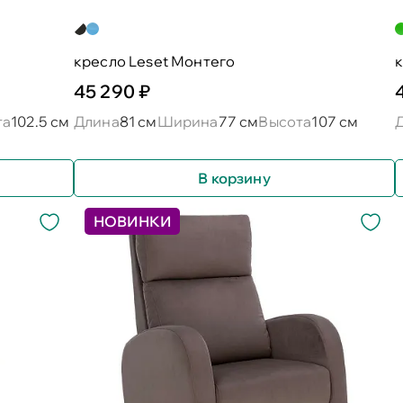
кресло Leset Монтего
к
45 290 ₽
та
102.5 см
Длина
81 см
Ширина
77 см
Высота
107 см
В корзину
НОВИНКИ