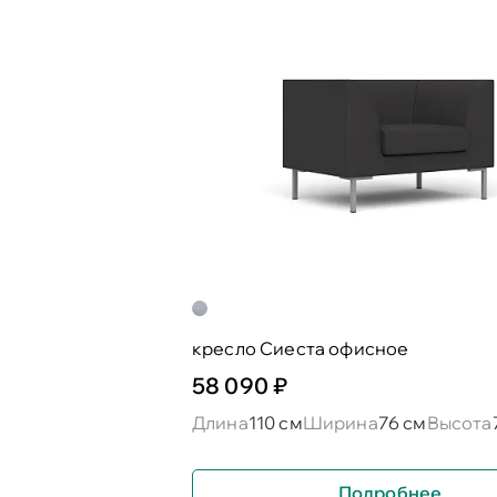
кресло Сиеста офисное
58 090 ₽
Длина
110 см
Ширина
76 см
Высота
Подробнее