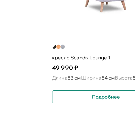
кресло Scandix Lounge 1
49 990 ₽
Длина
83 см
Ширина
84 см
Высота
Подробнее