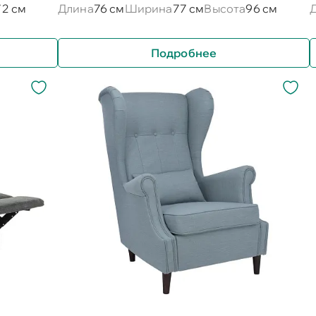
72 см
Длина
76 см
Ширина
77 см
Высота
96 см
Подробнее