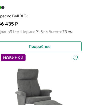
ресло Bell BLT-1
46 435 ₽
Длина
91 см
Ширина
91.5 см
Высота
73 см
Подробнее
НОВИНКИ