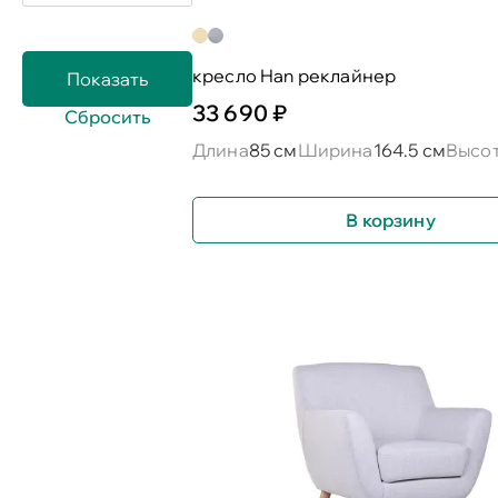
кресло Han реклайнер
33 690 ₽
Длина
85 см
Ширина
164.5 см
Высо
В корзину