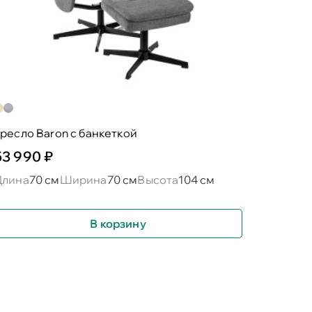
ресло Baron c банкеткой
53 990 ₽
Длина
70 см
Ширина
70 см
Высота
104 см
В корзину