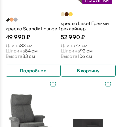
НОВИНКИ
кресло Leset Грэмми
кресло Scandix Lounge 1
реклайнер
49 990 ₽
52 990 ₽
Длина
83 см
Длина
77 см
Ширина
84 см
Ширина
92 см
Высота
83 см
Высота
106 см
Подробнее
В корзину