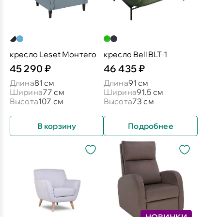
кресло Leset Монтего
кресло Bell BLT-1
45 290 ₽
46 435 ₽
Длина
81 см
Длина
91 см
Ширина
77 см
Ширина
91.5 см
Высота
107 см
Высота
73 см
В корзину
Подробнее