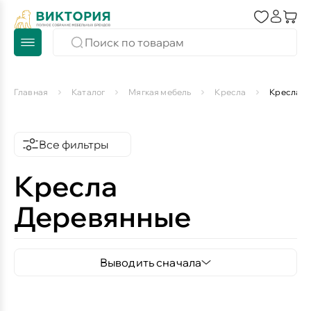
Главная
Каталог
Мягкая мебель
Кресла
Кресла Д
Все фильтры
Кресла
Деревянные
Выводить сначала