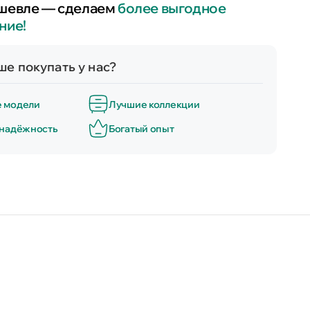
шевле — сделаем
более выгодное
ние!
е покупать у нас?
е модели
Лучшие коллекции
 надёжность
Богатый опыт