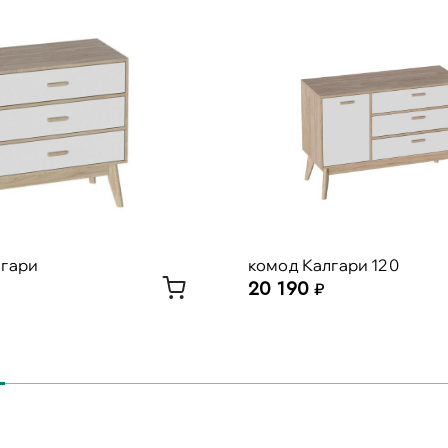
лгари
комод Калгари 120
20 190