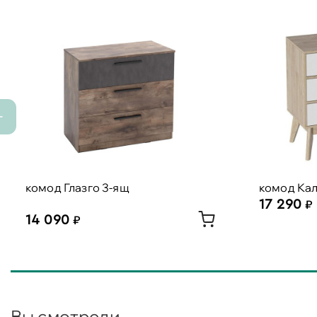
комод Глазго 3-ящ
комод Ка
17 290
14 090
Вы смотрели