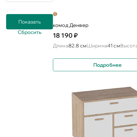
комод Денвер
18 190 ₽
Длина
82.8 см
Ширина
41 см
Высот
Подробнее