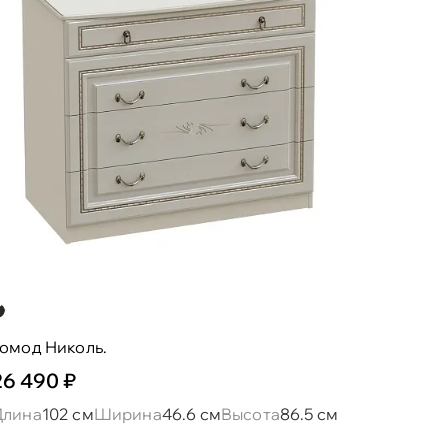
омод Николь.
26 490 ₽
Длина
102 см
Ширина
46.6 см
Высота
86.5 см