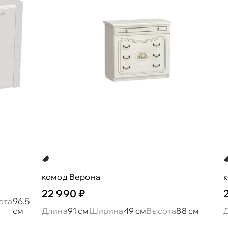
комод Верона
к
22 990 ₽
ота
96.5
см
Длина
91 см
Ширина
49 см
Высота
88 см