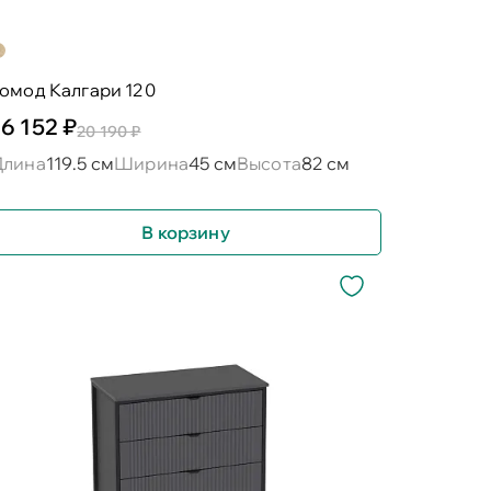
омод Калгари 120
16 152 ₽
20 190 ₽
Длина
119.5 см
Ширина
45 см
Высота
82 см
В корзину