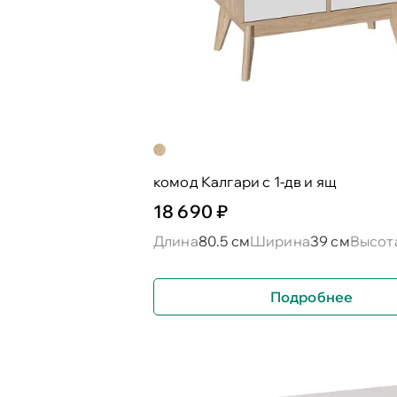
комод Калгари с 1-дв и ящ
18 690 ₽
Длина
80.5 см
Ширина
39 см
Высот
Подробнее