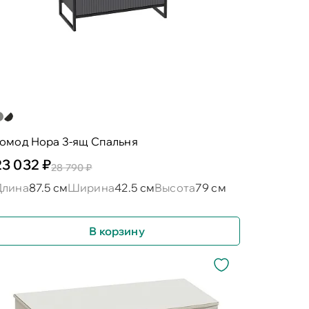
комод Нора 3-ящ Спальня
23 032 ₽
28 790 ₽
Длина
87.5 см
Ширина
42.5 см
Высота
79 см
В корзину