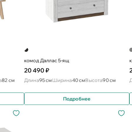
комод Даллас 5-ящ
20 490 ₽
а
82 см
Длина
95 см
Ширина
40 см
Высота
90 см
Подробнее