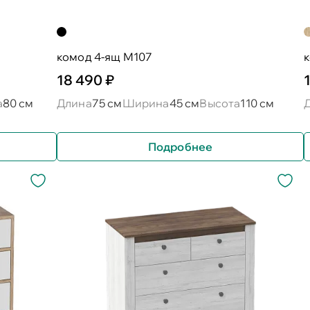
комод 4-ящ М107
к
18 490 ₽
а
80 см
Длина
75 см
Ширина
45 см
Высота
110 см
Подробнее