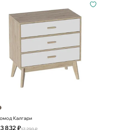
комод Калгари
13 832 ₽
17 290 ₽