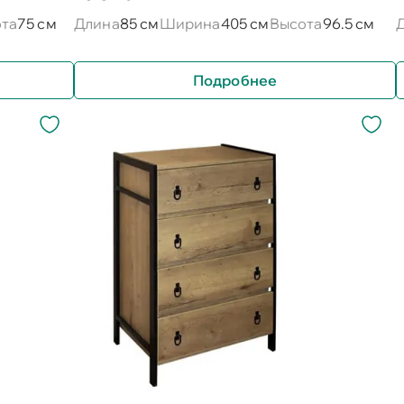
та
75 см
Длина
85 см
Ширина
405 см
Высота
96.5 см
Подробнее