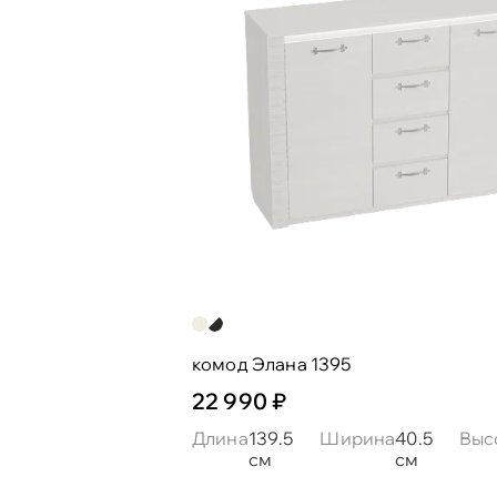
комод Элана 1395
22 990 ₽
Длина
139.5
Ширина
40.5
Выс
см
см