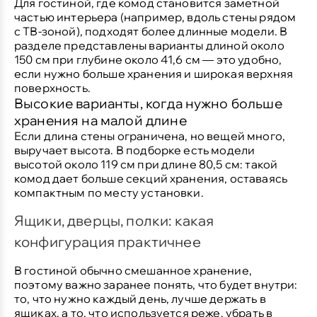
Для гостиной, где комод становится заметной
частью интерьера (например, вдоль стены рядом
с ТВ-зоной), подходят более длинные модели. В
разделе представлены варианты длиной около
150 см
при глубине около
41,6 см
— это удобно,
если нужно больше хранения и широкая верхняя
поверхность.
Высокие варианты, когда нужно больше
хранения на малой длине
Если длина стены ограничена, но вещей много,
выручает высота. В подборке есть модели
высотой около
119 см
при длине
80,5 см
: такой
комод дает больше секций хранения, оставаясь
компактным по месту установки.
Ящики, дверцы, полки: какая
конфигурация практичнее
В гостиной обычно смешанное хранение,
поэтому важно заранее понять, что будет внутри:
то, что нужно каждый день, лучше держать в
ящиках, а то, что используется реже, убрать в