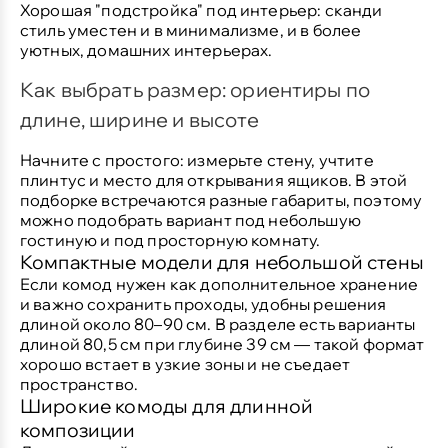
Хорошая "подстройка" под интерьер:
сканди
стиль уместен и в минимализме, и в более
уютных, домашних интерьерах.
Как выбрать размер: ориентиры по
длине, ширине и высоте
Начните с простого: измерьте стену, учтите
плинтус и место для открывания ящиков. В этой
подборке встречаются разные габариты, поэтому
можно подобрать вариант под небольшую
гостиную и под просторную комнату.
Компактные модели для небольшой стены
Если комод нужен как дополнительное хранение
и важно сохранить проходы, удобны решения
длиной около 80–90 см. В разделе есть варианты
длиной
80,5 см
при глубине
39 см
— такой формат
хорошо встает в узкие зоны и не съедает
пространство.
Широкие комоды для длинной
композиции