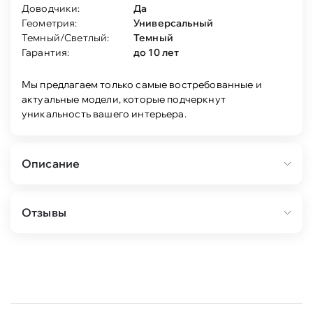
Доводчики:
Да
Геометрия:
Универсальный
Темный/Светлый:
Темный
Гарантия:
до 10 лет
Мы предлагаем только самые востребованные и
актуальные модели, которые подчеркнут
уникальность вашего интерьера.
Описание
Состав:
Отзывы
шкаф 1-дв Кантри стекло (серый камень) 2шт.
тумба ТВ Кантри. (серый камень) 1шт.
Колонна завершающая Кантри КА-015.07 — 2
шт;
Колонна завершающая Кантри КА-015.11 — 2 шт.
Особенности:
Гостиная в классическом стиле. Кантри — одна