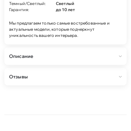
Темный/Светлый:
Светлый
Гарантия:
до 10 лет
Мы предлагаем только самые востребованные и
актуальные модели, которые подчеркнут
уникальность вашего интерьера.
Описание
Состав:
Отзывы
шкаф-витрина Изотта 1-дв (клен старый 7м)
2шт.
полка Изотта настенная (клен старый 1м+фурн)
1шт.
тумба ТВ Изотта (клен старый 4м) 1шт.
Особенности:
Массивная, основательная и респектабельная
Изотта — это традиционное прочтение