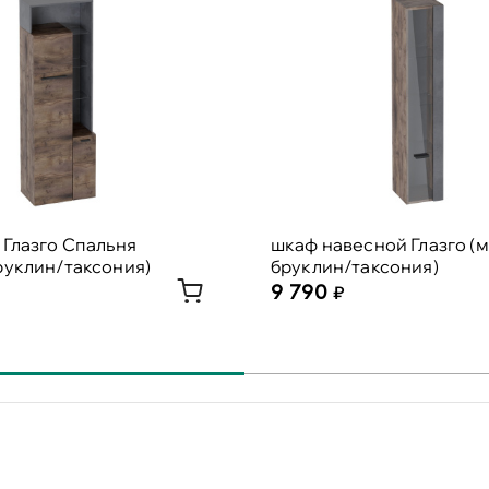
 Глазго Спальня
шкаф навесной Глазго (
руклин/таксония)
бруклин/таксония)
9 790