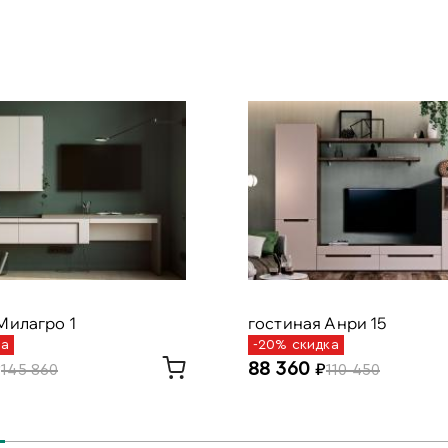
Милагро 1
гостиная Анри 15
ка
-20% скидка
88 360
145 860
110 450