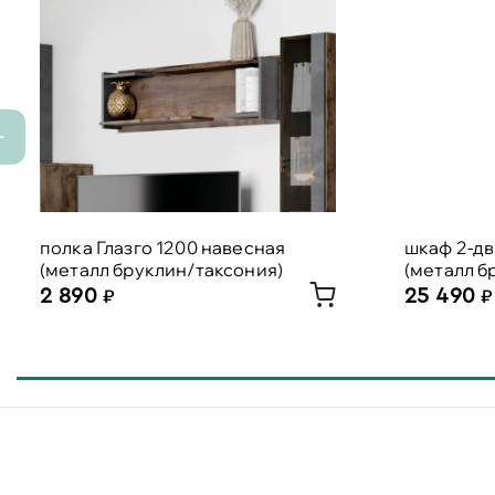
полка Глазго 1200 навесная
шкаф 2-дв
(металл бруклин/таксония)
(металл б
2 890
25 490