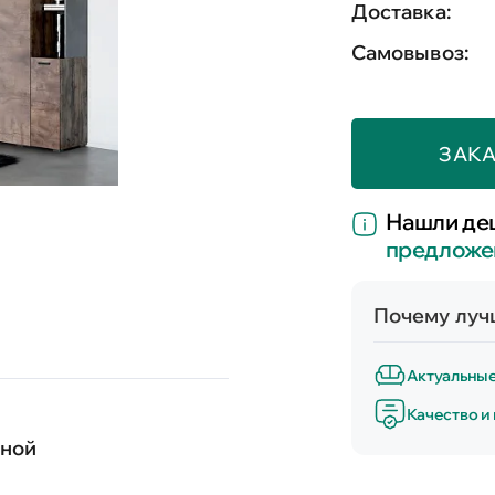
Доставка:
Самовывоз:
ЗАКА
Нашли де
предложе
Почему лучш
Актуальны
Качество и
иной