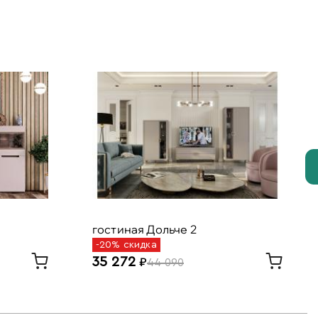
гостиная Дольче 2
-20% скидка
35 272
44 090