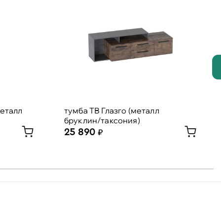
металл
тумба ТВ Глазго (металл
бруклин/таксония)
25 890