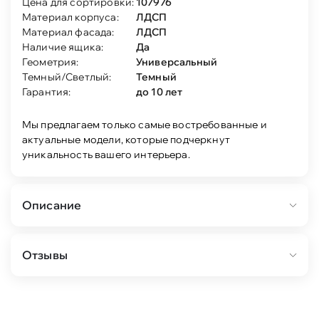
Цена для сортировки:
107976
Материал корпуса:
ЛДСП
Материал фасада:
ЛДСП
Наличие ящика:
Да
Геометрия:
Универсальный
Темный/Светлый:
Темный
Гарантия:
до 10 лет
Мы предлагаем только самые востребованные и
актуальные модели, которые подчеркнут
уникальность вашего интерьера.
Описание
Состав:
Отзывы
тумба ТВ Дольче 150 (кашемир серый 4м) 1шт.
шкаф-витрина 2-дв Дольче (кашемир серый)
1шт.
шкаф-витрина 2-дв Дольче. (кашемир серый)
1шт.