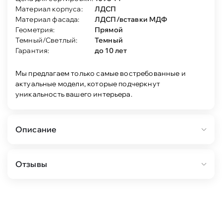
Материал корпуса:
ЛДСП
Материал фасада:
ЛДСП/вставки МДФ
Геометрия:
Прямой
Темный/Светлый:
Темный
Гарантия:
до 10 лет
Мы предлагаем только самые востребованные и
актуальные модели, которые подчеркнут
уникальность вашего интерьера.
Описание
Состав:
Отзывы
стеллаж Адажио 2-ящ (кашемир серый) 1шт.
стеллаж Адажио 1-ящ (кашемир серый) 1шт.
Адажио — это традиционное прочтение
итальянской классики. Мебель из коллекции