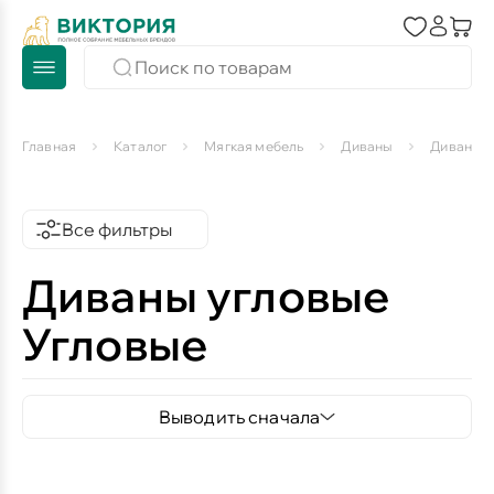
Главная
Каталог
Мягкая мебель
Диваны
Диваны у
Все фильтры
Диваны угловые
Угловые
Выводить сначала