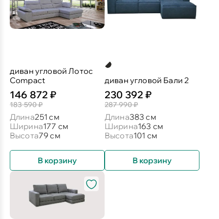
диван угловой Лотос
Compact
диван угловой Бали 2
146 872 ₽
230 392 ₽
183 590 ₽
287 990 ₽
Длина
251 см
Длина
383 см
Ширина
177 см
Ширина
163 см
Высота
79 см
Высота
101 см
В корзину
В корзину