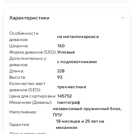
Характеристики
Особенности
на металлокаркасе
диванов:
Ширина:
160
Форма диванов (SEO):
Угловые
Дополнительно у
с подлокотниками
диванов:
Длина:
228
Высота:
93
Количество мест
трехместные
диванов (SEO):
Цена для сортировки:
145752
Механизм (Диваны):
пантограф
независимый пружинный блок,
Наполнение:
ППУ
18 месяцев и 25 лет на
Гарантия:
механизм
Длина спального