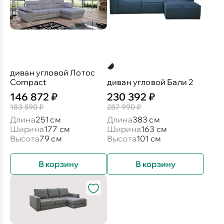
диван угловой Лотос
Compact
диван угловой Бали 2
146 872 ₽
230 392 ₽
183 590 ₽
287 990 ₽
Длина
251 см
Длина
383 см
Ширина
177 см
Ширина
163 см
Высота
79 см
Высота
101 см
В корзину
В корзину