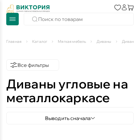
Главная
Каталог
Мягкая мебель
Диваны
Диваны у
Все фильтры
Диваны угловые на
металлокаркасе
Выводить сначала