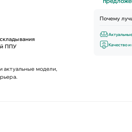
предложе
Почему лучш
Актуальны
аскладывания
Качество и
ый ППУ
и актуальные модели,
рьера.