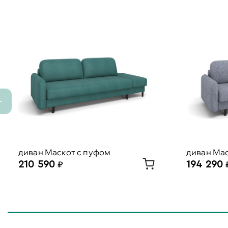
диван Маскот с пуфом
диван Ма
210 590
194 290