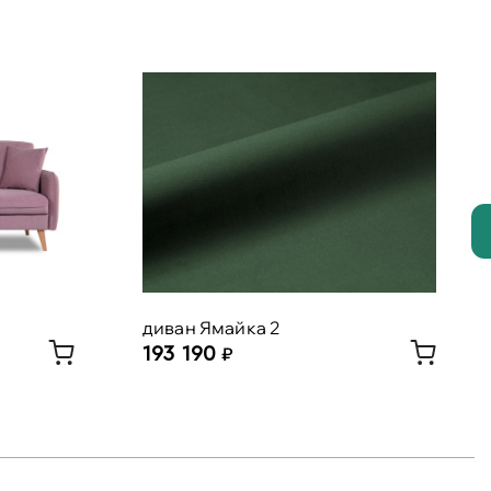
диван Ямайка 2
193 190