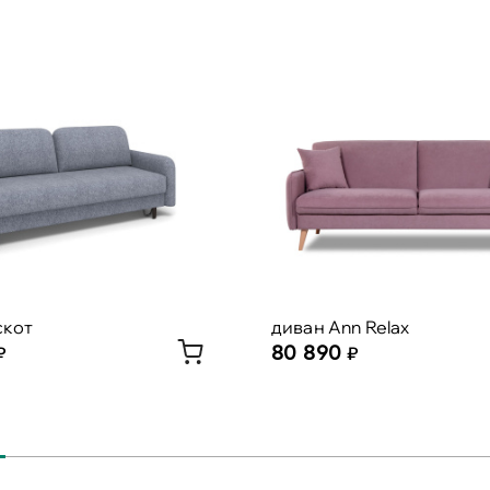
скот
диван Ann Relax
80 890