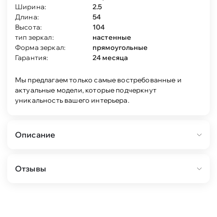
Ширина:
2.5
Длина:
54
Высота:
104
тип зеркал:
настенные
Форма зеркал:
прямоугольные
Гарантия:
24 месяца
Мы предлагаем только самые востребованные и
актуальные модели, которые подчеркнут
уникальность вашего интерьера.
Описание
Зеркало "Нора" 4 мм в алюминиевом профиле
Отзывы
оснащено пластинами для крепления к стене и
светодиодной лентой с сенсорным
выключателем.
Крепеж для стены в комплект не входит.