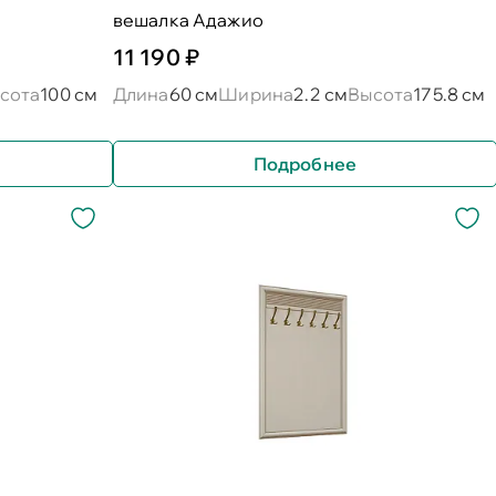
вешалка Адажио
11 190 ₽
сота
100 см
Длина
60 см
Ширина
2.2 см
Высота
175.8 см
Подробнее