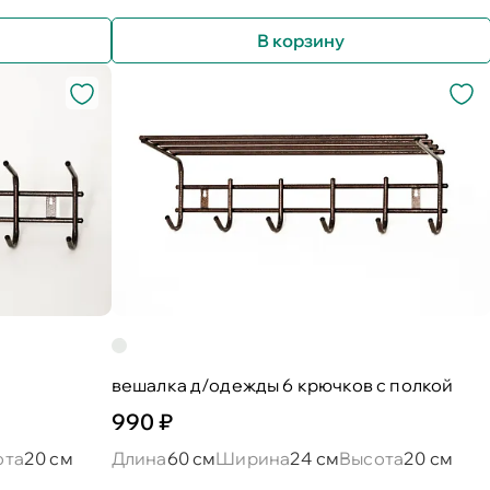
В корзину
вешалка д/одежды 6 крючков с полкой
990 ₽
ота
20 см
Длина
60 см
Ширина
24 см
Высота
20 см