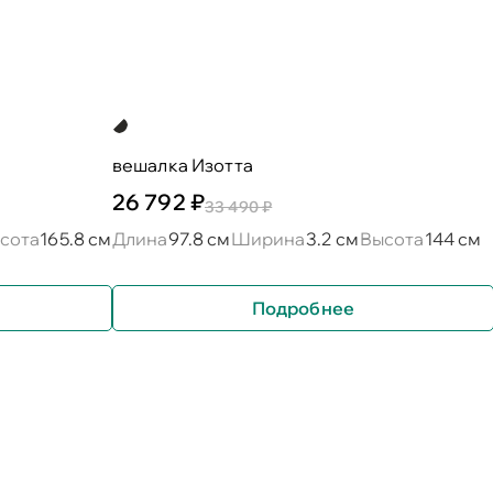
вешалка Изотта
26 792 ₽
33 490 ₽
сота
165.8 см
Длина
97.8 см
Ширина
3.2 см
Высота
144 см
Подробнее