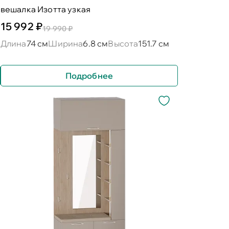
вешалка Изотта узкая
15 992 ₽
19 990 ₽
Длина
74 см
Ширина
6.8 см
Высота
151.7 см
Подробнее