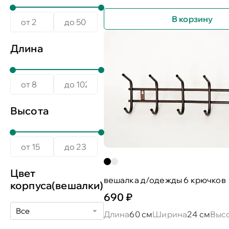
В корзину
Длина
Высота
Цвет
вешалка д/одежды 6 крючков
корпуса(вешалки)
690 ₽
Все
Длина
60 см
Ширина
24 см
Выс