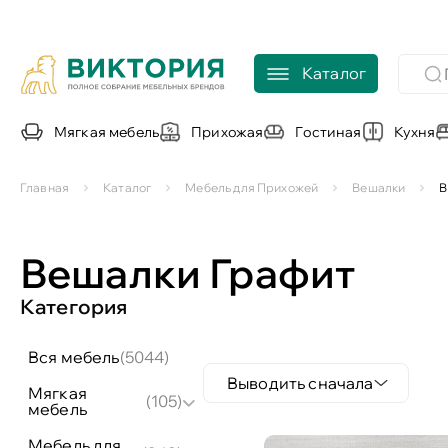
Каталог
Мягкая мебель
Прихожая
Гостиная
Кухня
Главная
Каталог
Мебель для Прихожей
Вешалки
В
Вешалки Графит
Категория
вся мебель
(5044)
Выводить сначала
мягкая
(105)
мебель
мебель для