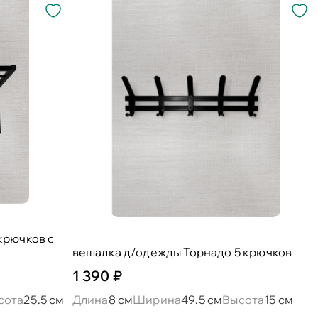
крючков с
вешалка д/одежды Торнадо 5 крючков
1 390 ₽
сота
25.5 см
Длина
8 см
Ширина
49.5 см
Высота
15 см