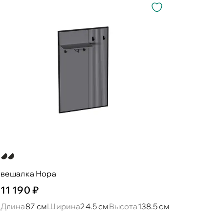
вешалка Нора
11 190 ₽
Длина
87 см
Ширина
24.5 см
Высота
138.5 см