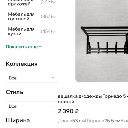
(243)
прихожей
мебель для
(357)
гостиной
мебель для
(454)
кухни
Показать ещё
Коллекция
Все
Стиль
вешалка д/одежды Торнадо 5 
полкой
Все
2 390 ₽
Ширина
Длина
53 см
Ширина
25.5 см
Вы