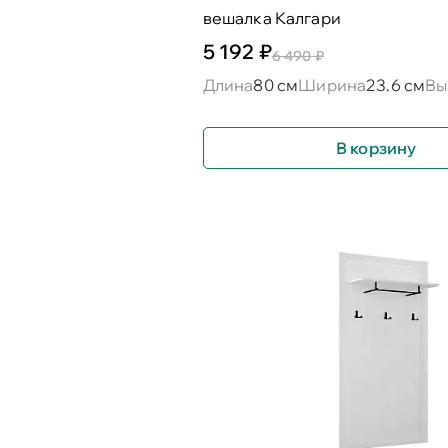
вешалка Калгари
5 192 ₽
6 490 ₽
Длина
80 см
Ширина
23.6 см
Вы
В корзину