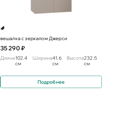
вешалка с зеркалом Джерси
35 290 ₽
Длина
102.4
Ширина
41.6
Высота
232.5
см
см
см
Подробнее