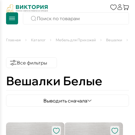
Главная
Каталог
Мебель для Прихожей
Вешалки
В
Все фильтры
Вешалки Белые
Выводить сначала