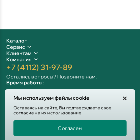
Каталог
Сервис
Клиентам
Компания
+7 (4112) 31-97-89
Остались вопросы? Позвоните нам.
Время работы:
Пн-пт: 09:00 - 19:00
Мы используем файлы cookie
Сб-вс: 10:00 - 19:00
Info@victoria-mebel.ru
Оставаясь на сайте, Вы подтверждаете свое
согласие на их использование
Согласен
Пользовательское соглашение
Политика конфиденциальности