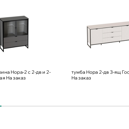
ина Нора-2 с 2-дв и 2-
тумба Нора 2-дв 3-ящ Го
ная
На заказ
На заказ