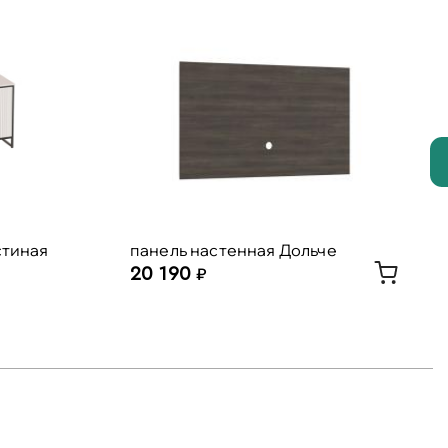
стиная
панель настенная Дольче
20 190