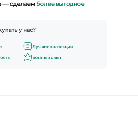
е — сделаем
более выгодное
упать у нас?
и
Лучшие коллекции
ость
Богатый опыт