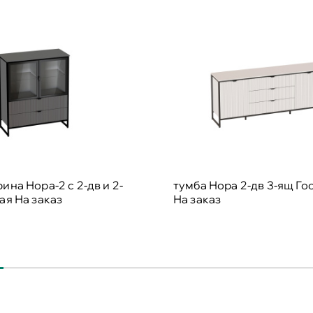
ина Нора-2 с 2-дв и 2-
тумба Нора 2-дв 3-ящ Го
ная
На заказ
На заказ