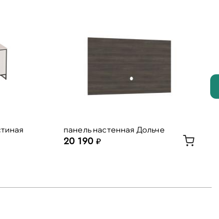
стиная
панель настенная Дольче
20 190