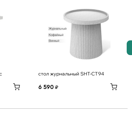
с
стол журнальный SHT-CT94
6 590