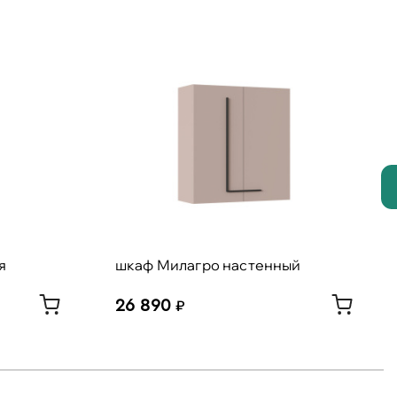
я
шкаф Милагро настенный
26 890