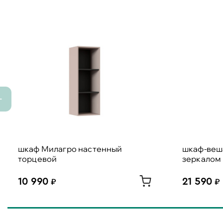
шкаф Милагро настенный
шкаф-веша
торцевой
зеркалом
10 990
21 590