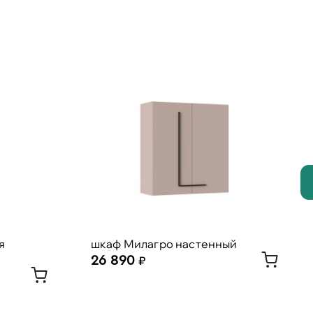
я
шкаф Милагро настенный
26 890