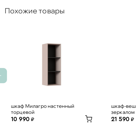
Похожие товары
шкаф Милагро настенный
шкаф-веша
торцевой
зеркалом
10 990
21 590