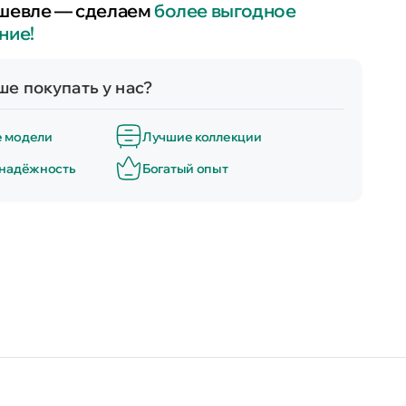
шевле — сделаем
более выгодное
ние!
е покупать у нас?
е модели
Лучшие коллекции
 надёжность
Богатый опыт