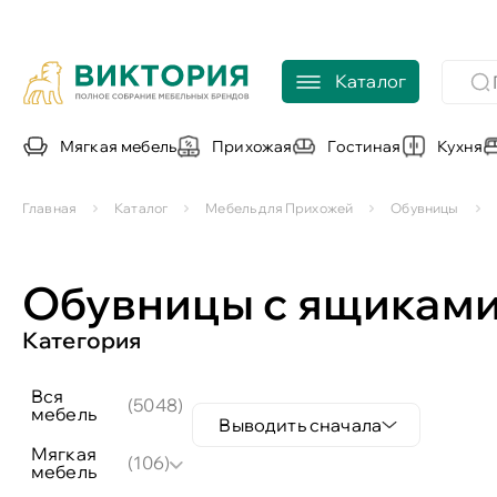
Каталог
Мягкая мебель
Прихожая
Гостиная
Кухня
Главная
Каталог
Мебель для Прихожей
Обувницы
Обувницы с ящикам
Категория
вся
(5048)
мебель
Выводить сначала
мягкая
(106)
мебель