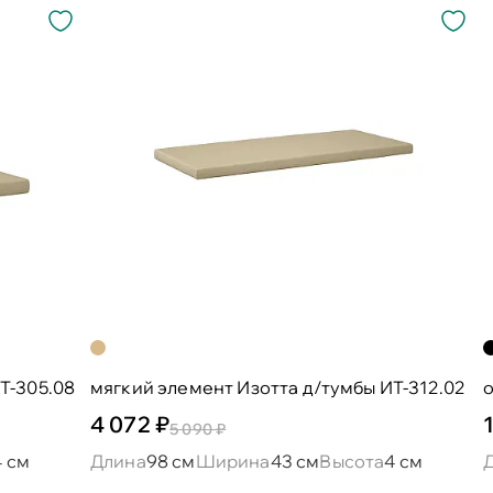
Т-305.08
мягкий элемент Изотта д/тумбы ИТ-312.02
4 072 ₽
5 090 ₽
4 см
Длина
98 см
Ширина
43 см
Высота
4 см