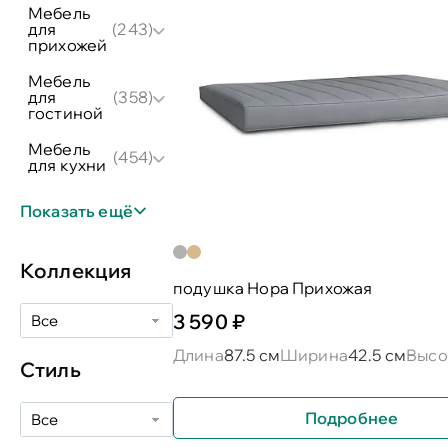
мебель
для
(243)
прихожей
мебель
для
(358)
гостиной
мебель
(454)
для кухни
Показать ещё
Коллекция
подушка Нора Прихожая
3 590 ₽
Все
Длина
87.5 см
Ширина
42.5 см
Высо
Стиль
Подробнее
Все