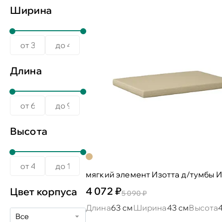
Ширина
Длина
Высота
мягкий элемент Изотта д/тумбы И
4 072 ₽
Цвет корпуса
5 090 ₽
Длина
63 см
Ширина
43 см
Высота
Все