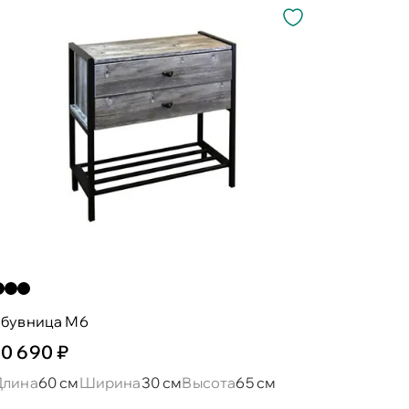
обувница М6
10 690 ₽
Длина
60 см
Ширина
30 см
Высота
65 см