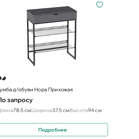
тумба д/обуви Нора Прихожая
По запросу
Длина
78.5 см
Ширина
37.5 см
Высота
94 см
Подробнее