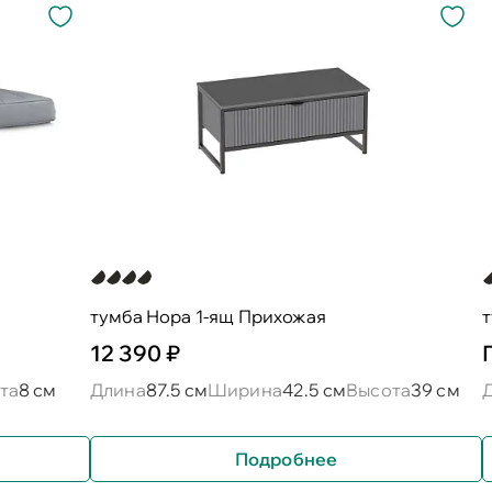
тумба Нора 1-ящ Прихожая
12 390 ₽
та
8 см
Длина
87.5 см
Ширина
42.5 см
Высота
39 см
Подробнее