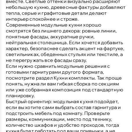
вместе. Светлые оттенки визуально расширяют
небольшую кухню, древесные фактуры добавляют
тепла, серые и графитовые детали делают
интерьер спокойнее и строже.
Современные модульные кухни хорошо
смотрятся без лишнего декора: ровные линии,
понятные фасады, аккуратные ручки,
нейтральная столешница. Если хочется добавить
характер, безопаснее сделать акцент на фартуке,
светильниках, обеденных стульях или текстиле, а
не перегружать все фасады сразу.
Если нужно сравнить модульные решения с
готовыми гарнитурами другого формата,
посмотрите раздел
Кухни комплекты
. Так проще
понять, нужна ли вам гибкая сборка по секциям
или уже собранная композиция под стандартную
планировку.
Быстрый ориентир:
модульная кухня подойдет,
если вы хотите сами выбрать состав гарнитура и
подстроить мебель под комнату. Проверьте
размеры, коммуникации, место под технику,
количество шкафов и удобство проходов, тогда
кухня будет работать под ваши привычки, а не