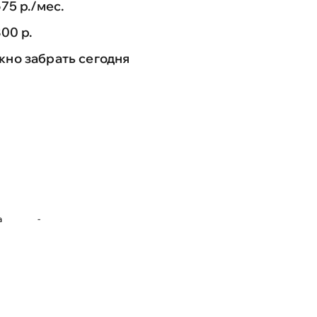
675 р./мес.
800 р.
но забрать сегодня
а
-