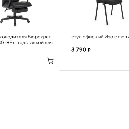
уководителя Бюрократ
стул офисный Изо с пюп
G-BF с подставкой для
3 790