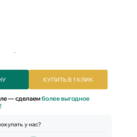
-
НУ
КУПИТЬ В 1 КЛИК
ле — сделаем
более выгодное
!
окупать у нас?