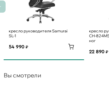
кресло руководителя Samurai
кресло р
SL-1
CH-824MS
ног
54 990
22 890
Вы смотрели