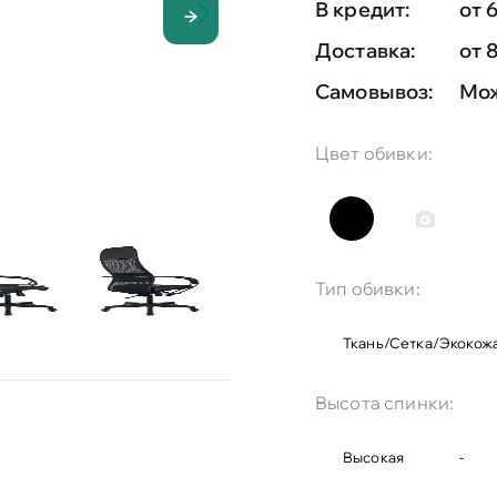
В кредит:
от 
Доставка:
от 
Самовывоз:
Мож
Цвет обивки:
Тип обивки:
Ткань/сетка/экокож
Высота спинки:
Высокая
-