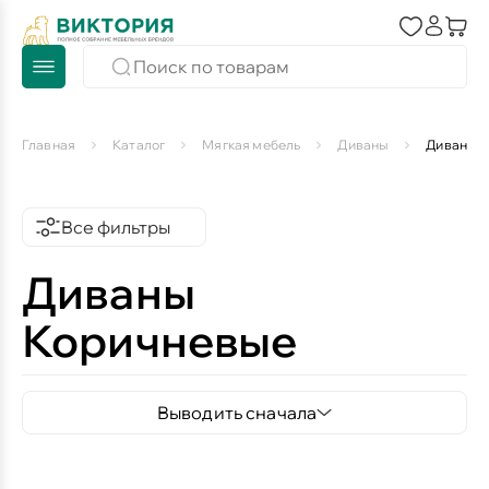
Главная
Каталог
Мягкая мебель
Диваны
Диваны 
Все фильтры
Диваны
Коричневые
Выводить сначала