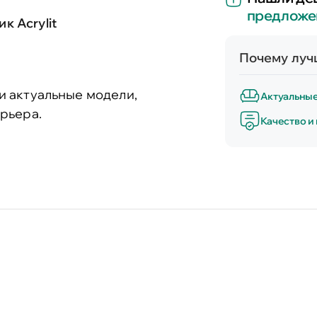
предложе
к Acrylit
Почему лучш
и актуальные модели,
Актуальны
рьера.
Качество и