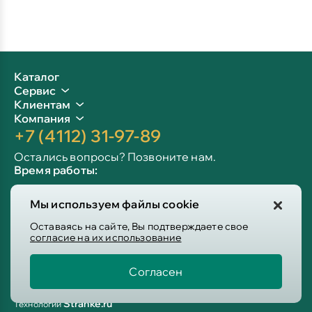
Каталог
Сервис
Клиентам
Компания
+7 (4112) 31-97-89
Остались вопросы? Позвоните нам.
Время работы:
Пн-пт: 09:00 - 19:00
Мы используем файлы cookie
Сб-вс: 10:00 - 19:00
Info@victoria-mebel.ru
Оставаясь на сайте, Вы подтверждаете свое
согласие на их использование
Согласен
Пользовательское соглашение
Политика конфиденциальности
Stranke.ru
Технологии