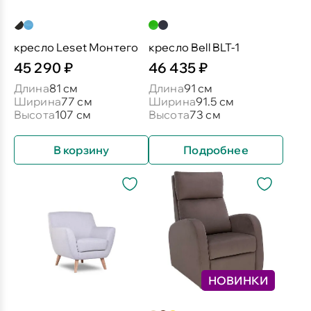
кресло Leset Монтего
кресло Bell BLT-1
45 290 ₽
46 435 ₽
Длина
81 см
Длина
91 см
Ширина
77 см
Ширина
91.5 см
Высота
107 см
Высота
73 см
В корзину
Подробнее
НОВИНКИ