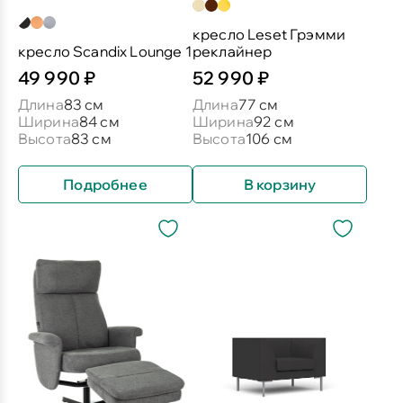
кресло Leset Грэмми
кресло Scandix Lounge 1
реклайнер
49 990 ₽
52 990 ₽
Длина
83 см
Длина
77 см
Ширина
84 см
Ширина
92 см
Высота
83 см
Высота
106 см
Подробнее
В корзину