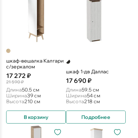
шкаф-вешалка Калгари
с/зеркалом
шкаф 1-дв Даллас
17 272 ₽
17 690 ₽
21 590 ₽
Длина
50.5 см
Длина
59.5 см
Ширина
39 см
Ширина
54 см
Высота
210 см
Высота
218 см
В корзину
Подробнее