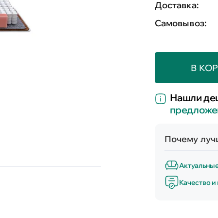
Доставка:
Самовывоз:
В КО
Нашли де
предложе
Почему лучш
Актуальны
Качество и