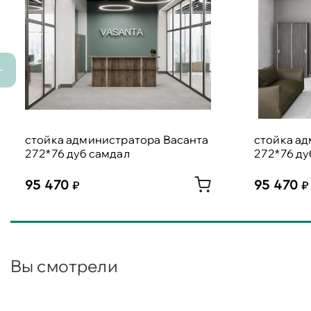
стойка администратора Васанта
стойка а
272*76 дуб самдал
272*76 ду
95 470
95 470
Вы смотрели