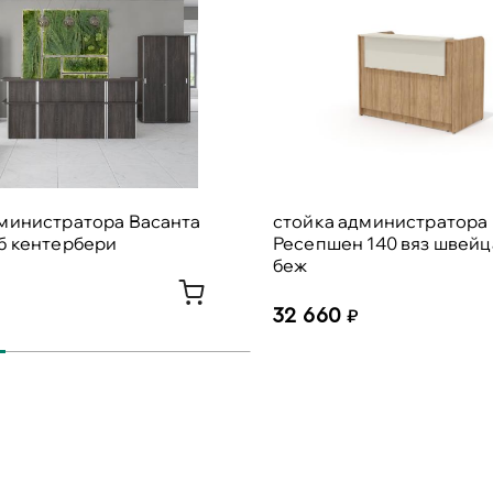
дминистратора Васанта
стойка администратора
б кентербери
Ресепшен 140 вяз швей
беж
32 660