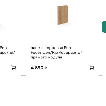
 Рио
панель торцевая Рио
царский/
Ресепшен/Rio Reception д/
прямого модуля
4 590