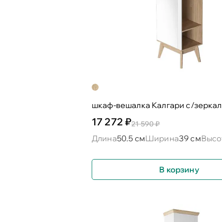
шкаф-вешалка Калгари с/зерка
17 272 ₽
21 590 ₽
Длина
50.5 см
Ширина
39 см
Высо
В корзину