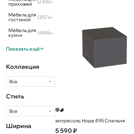
(243)
прихожей
мебель для
(357)
гостиной
мебель для
(454)
кухни
Показать ещё
Коллекция
Все
Стиль
Все
антресоль Нора 495 Спальня
Ширина
5 590 ₽