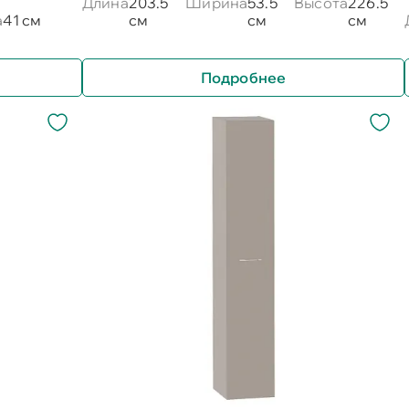
Длина
203.5
Ширина
53.5
Высота
226.5
а
41 см
см
см
см
Подробнее