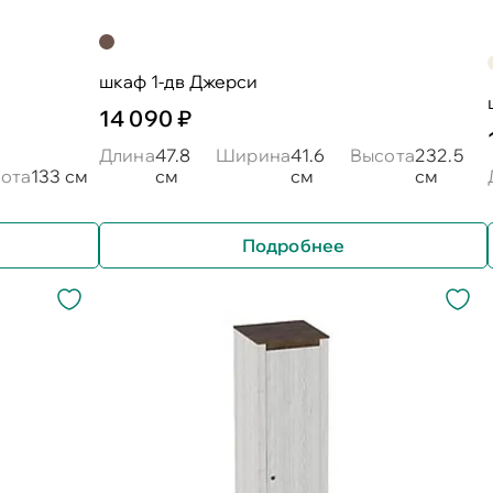
шкаф 1-дв Джерси
14 090 ₽
Длина
47.8
Ширина
41.6
Высота
232.5
ота
133 см
см
см
см
Подробнее