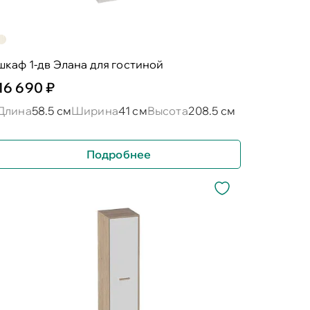
шкаф 1-дв Элана для гостиной
16 690 ₽
Длина
58.5 см
Ширина
41 см
Высота
208.5 см
Подробнее