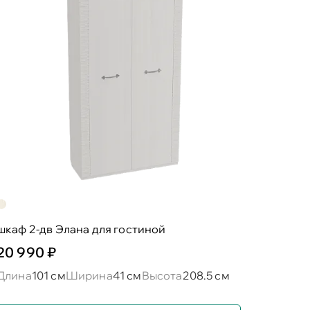
шкаф 2-дв Элана для гостиной
20 990 ₽
Длина
101 см
Ширина
41 см
Высота
208.5 см