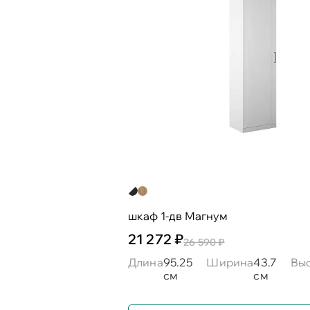
шкаф 1-дв Магнум
21 272 ₽
26 590 ₽
Длина
95.25
Ширина
43.7
Вы
см
см