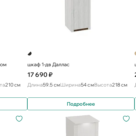
лом
шкаф 1-дв Даллас
17 690 ₽
та
210 см
Длина
59.5 см
Ширина
54 см
Высота
218 см
Подробнее